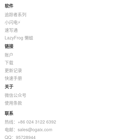
软件
追踪者系列
小闪电⚡
速写通
LazyFrog 懒蛙
链接
账户
下载
更新记录
快速手册
关于
微信公众号
使用条款
联系
热线：+86 024 3122 6392
电邮：sales@ogaix.com
QQ：95728944