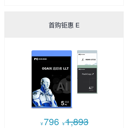
首购钜惠 E
796
1,893
￥
￥