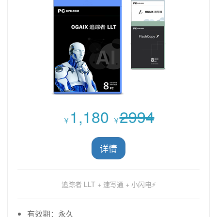
1,180
2994
￥
￥
详情
追踪者 LLT + 速写通 + 小闪电⚡
有效期：永久