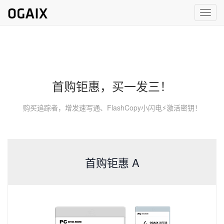
Toggl
navig
首购钜惠，买一发三！
购买追踪者，增发速写通、FlashCopy小闪电⚡激活密钥！
首购钜惠 A