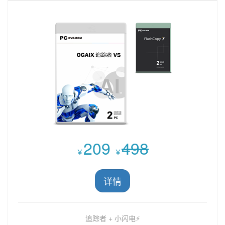
209
498
￥
￥
详情
追踪者 + 小闪电⚡